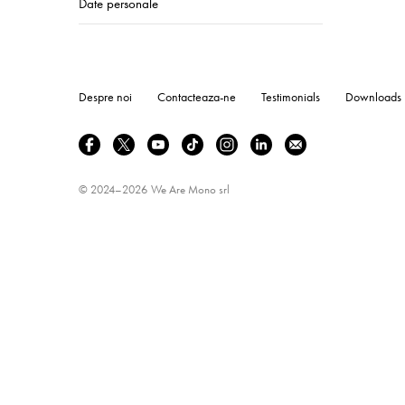
Date personale
Despre noi
Contacteaza-ne
Testimonials
Downloads
© 2024–2026
We Are Mono srl