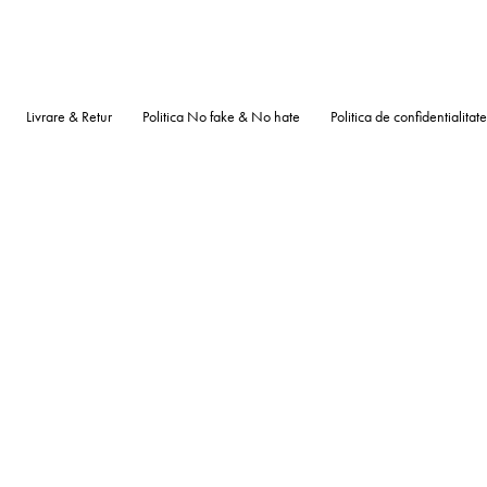
Livrare & Retur
Politica No fake & No hate
Politica de confidentialitate