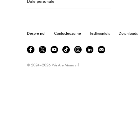
Date personale
Despre noi
Contacteaza-ne
Testimonials
Downloads
© 2024–2026
We Are Mono srl