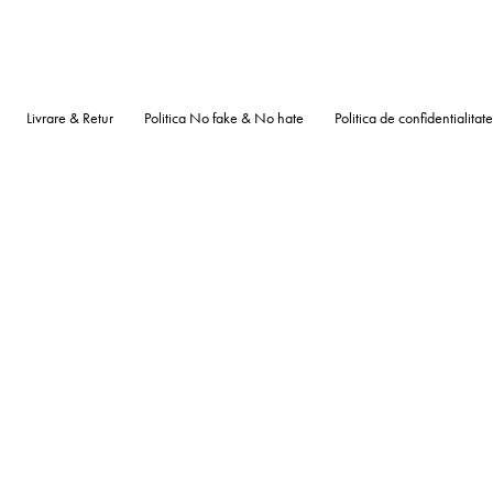
Livrare & Retur
Politica No fake & No hate
Politica de confidentialitate