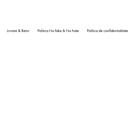
Livrare & Retur
Politica No fake & No hate
Politica de confidentialitate