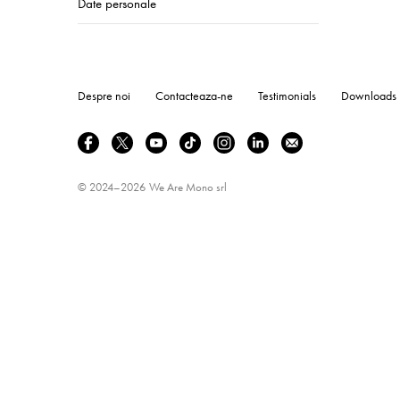
Date personale
Despre noi
Contacteaza-ne
Testimonials
Downloads
© 2024–2026
We Are Mono srl