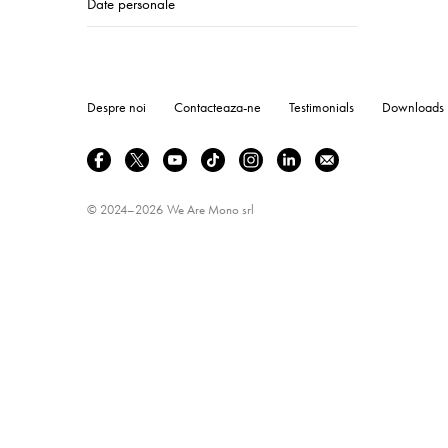
Date personale
Despre noi
Contacteaza-ne
Testimonials
Downloads
© 2024–2026
We Are Mono srl