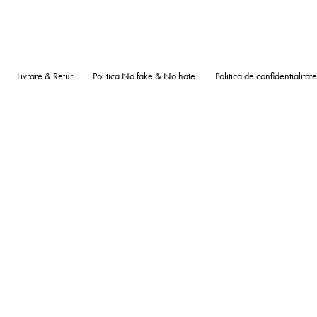
Livrare & Retur
Politica No fake & No hate
Politica de confidentialitate