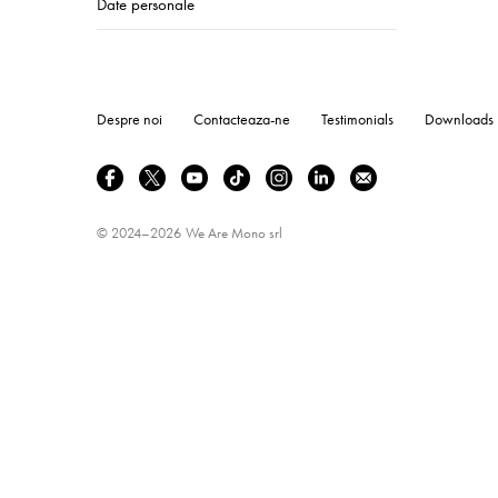
Date personale
Despre noi
Contacteaza-ne
Testimonials
Downloads
© 2024–2026
We Are Mono srl