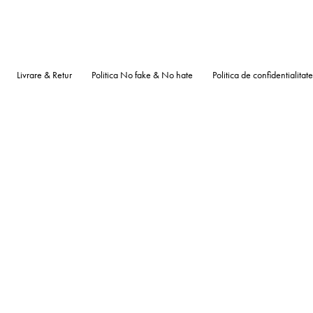
Livrare & Retur
Politica No fake & No hate
Politica de confidentialitate