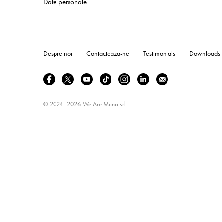
Date personale
Despre noi
Contacteaza-ne
Testimonials
Downloads
© 2024–2026
We Are Mono srl