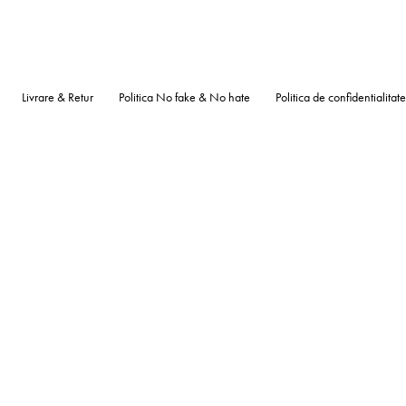
Livrare & Retur
Politica No fake & No hate
Politica de confidentialitate