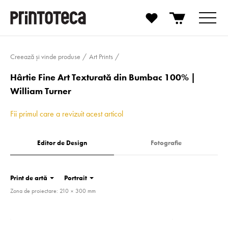
Creează și vinde produse
Art Prints
Hârtie Fine Art Texturată din Bumbac 100% |
William Turner
Fii primul care a revizuit acest articol
Editor de Design
Fotografie
Print de artă
Portrait
Zona de proiectare: 210 × 300 mm