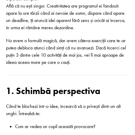
Află că nu ești singur. Creativitatea are programul ei fandosit:
apare la ore târzii când ai nevoie de somn, dispare când apare
un deadline, îți aruncă idei aparent fără sens și oricât ai încerca,
în urma ei rămâne mereu dezordine.
Nu avem o formulă magică, dar avem câteva exerciții care te-ar
putea debloca atunci când simți că nu avansezi. Dacă încerci cel
puțin 3 dintre cele 10 activități de mai jos, vei fi mai aproape de
ideea aceea mare pe care o cauți.
1. Schimbă perspectiva
Când te blochezi într-o idee, încearcă să o privești dintr-un alt
unghi. Întreabă-te:
Cum ar vedea un copil această provocare?