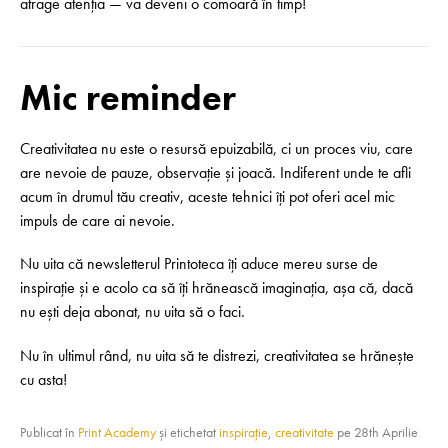
atrage atenția — va deveni o comoară în timp!
Mic reminder
Creativitatea nu este o resursă epuizabilă, ci un proces viu, care
are nevoie de pauze, observație și joacă. Indiferent unde te afli
acum în drumul tău creativ, aceste tehnici îți pot oferi acel mic
impuls de care ai nevoie.
Nu uita că newsletterul Printoteca îți aduce mereu surse de
inspirație și e acolo ca să îți hrănească imaginația, așa că, dacă
nu ești deja abonat, nu uita să o faci.
Nu în ultimul rând, nu uita să te distrezi, creativitatea se hrănește
cu asta!
Publicat în
Print Academy
și etichetat
inspirație
,
creativitate
pe
28th Aprilie