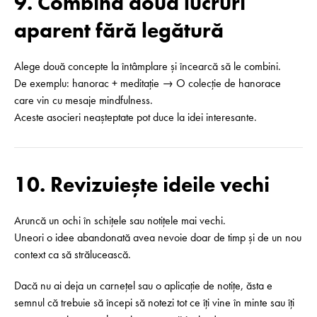
9. Combină două lucruri
aparent fără legătură
Alege două concepte la întâmplare și încearcă să le combini.
De exemplu: hanorac + meditație → O colecție de hanorace
care vin cu mesaje mindfulness.
Aceste asocieri neașteptate pot duce la idei interesante.
10. Revizuiește ideile vechi
Aruncă un ochi în schițele sau notițele mai vechi.
Uneori o idee abandonată avea nevoie doar de timp și de un nou
context ca să strălucească.
Dacă nu ai deja un carnețel sau o aplicație de notițe, ăsta e
semnul că trebuie să începi să notezi tot ce îți vine în minte sau îți