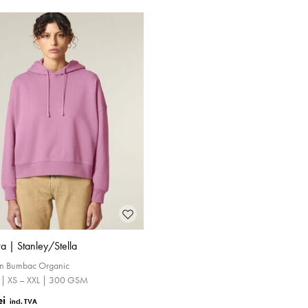
ra | Stanley/Stella
in Bumbac Organic
t | XS – XXL | 300 GSM
ei