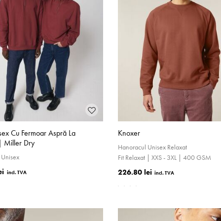
sex Cu Fermoar Aspră La
Knoxer
| Miller Dry
Hanoracul Unisex Relaxat
 Unisex
Fit Relaxat | XXS - 3XL | 400 GSM
ei
226.80 lei