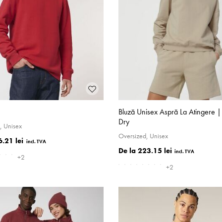
Bluză Unisex Aspră La Atingere |
Dry
, Unisex
Oversized, Unisex
.21 lei
223.15 lei
+2
+2