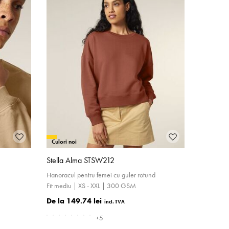
Culori noi
Stella Alma STSW212
Hanoracul pentru femei cu guler rotund
Fit mediu | XS - XXL | 300 GSM
149.74 lei
+5