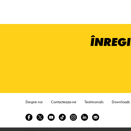
ÎNREGI
Despre noi
Contacteaza-ne
Testimonials
Downloads