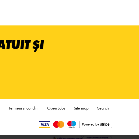
TUIT ȘI
Termeni si conditii
Open Jobs
Site map
Search