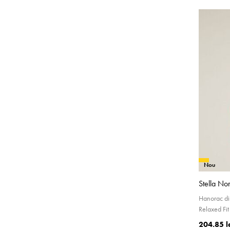
Nou
Stella No
Hanorac d
Relaxed Fi
204.85 l