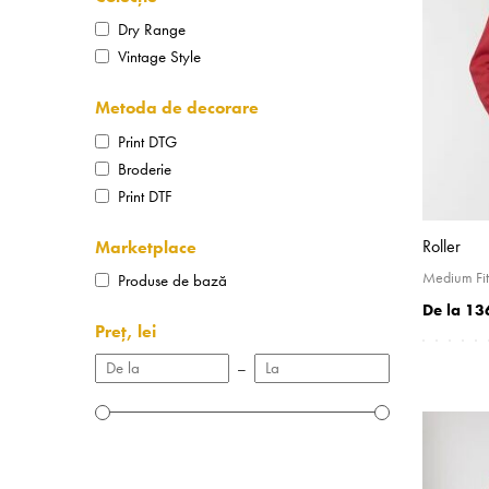
Dry Range
Vintage Style
Metoda de decorare
Print DTG
Broderie
Print DTF
Roller
Marketplace
Medium Fit
Produse de bază
136
Preț, lei
–