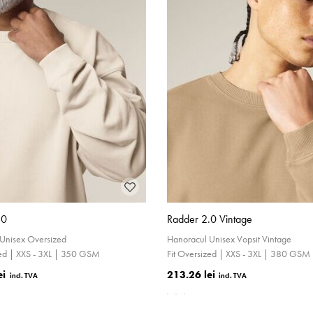
.0
Radder 2.0 Vintage
Unisex Oversized
Hanoracul Unisex Vopsit Vintage
zed | XXS - 3XL | 350 GSM
Fit Oversized | XXS - 3XL | 380 GSM
ei
213.26 lei