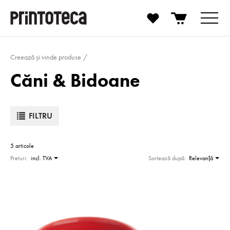
Creează și vinde produse
Căni & Bidoane
FILTRU
5 articole
Preturi:
incl. TVA
Sortează după:
Relevanţă