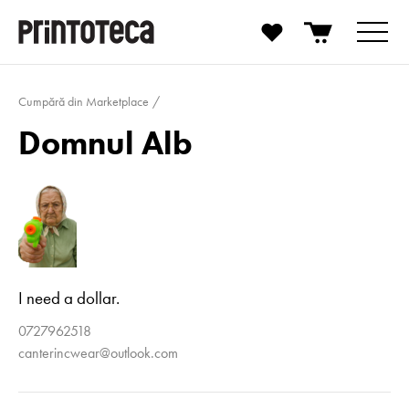
Cumpără din Marketplace
Domnul Alb
I need a dollar.
0727962518
canterincwear@outlook.com