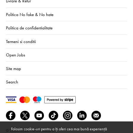
Livrare & Retur
Politica No fake & No hate
Politica de confidentialitate
Termeni si conditii
Open Jobs
Site map
Search
Folosim cookie-uri pentru a îți oferi cea mai bună experiență
© 2024–2026
We Are Mono srl