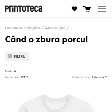
Cumpără din Marketplace
Adrian Serghie
Când o zbura porcul
FILTRU
5 articole
Preturi:
incl. TVA
Sortează după:
Relevanţă