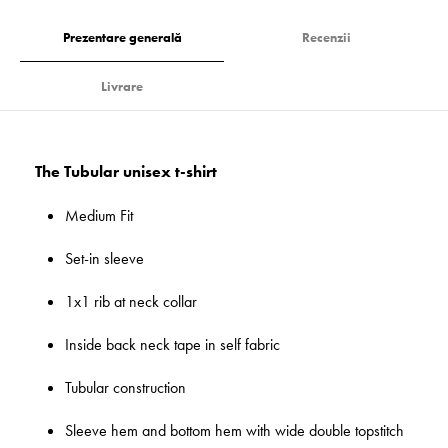
Prezentare generală
Recenzii
Livrare
The Tubular unisex t-shirt
Medium Fit
Set-in sleeve
1x1 rib at neck collar
Inside back neck tape in self fabric
Tubular construction
Sleeve hem and bottom hem with wide double topstitch