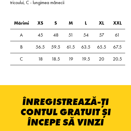
tricoului, C - lungimea mânecii
Mărimi
XS
S
M
L
XL
XXL
A
45
48
51
54
57
61
B
56.5
59.5
61.5
63.5
65.5
67.5
C
18
18.5
19
19.5
20
20.5
ÎNREGISTREAZĂ-ȚI
CONTUL GRATUIT ȘI
ÎNCEPE SĂ VINZI