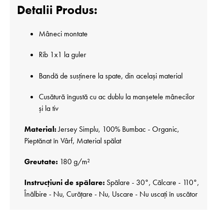
Detalii Produs:
Mâneci montate
Rib 1x1 la guler
Bandă de susținere la spate, din același material
Cusătură îngustă cu ac dublu la manșetele mânecilor
și la tiv
Material:
Jersey Simplu, 100% Bumbac - Organic,
Pieptănat în Vârf, Material spălat
Greutate:
180 g/m²
Instrucțiuni de spălare:
Spălare - 30°, Călcare - 110°,
Înălbire - Nu, Curățare - Nu, Uscare - Nu uscați în uscător