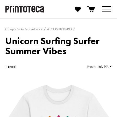
Cumpără din Marketplace
ALCOSHIRTS-RO
Unicorn Surfing Surfer
Summer Vibes
1 articol
Preturi:
incl. TVA