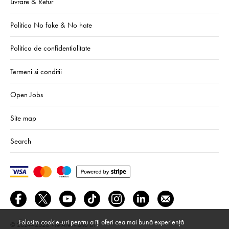
Livrare & Retur
Politica No fake & No hate
Politica de confidentialitate
Termeni si conditii
Open Jobs
Site map
Search
Folosim cookie-uri pentru a îți oferi cea mai bună experiență
© 2024–2026
We Are Mono srl