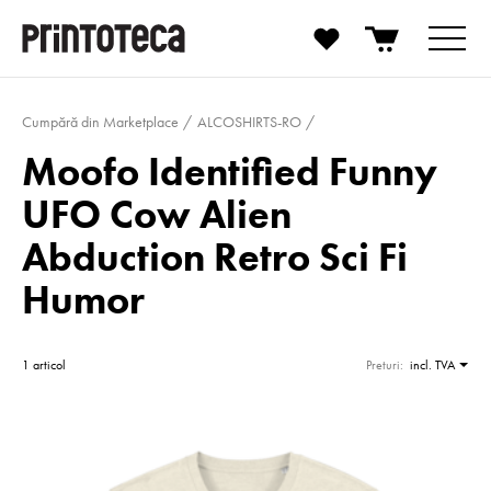
Cumpără din Marketplace
ALCOSHIRTS-RO
Moofo Identified Funny
UFO Cow Alien
Abduction Retro Sci Fi
Humor
1 articol
Preturi:
incl. TVA