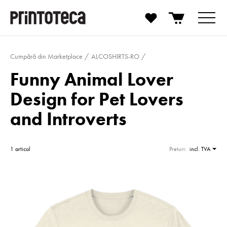
Cumpără din Marketplace
ALCOSHIRTS-RO
Funny Animal Lover
Design for Pet Lovers
and Introverts
1 articol
Preturi:
incl. TVA