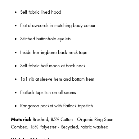
Self fabric lined hood
Flat drawcords in matching body colour
Stitched buttonhole eyelets
Inside herringbone back neck tape
Self fabric half moon at back neck
1x1 rib at sleeve hem and bottom hem
Flatlock topstitch on all seams
Kangaroo pocket with flatlock topstitch
Material:
Brushed, 85% Cotton - Organic Ring Spun
Combed, 15% Polyester - Recycled, Fabric washed