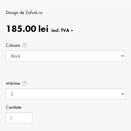
Design de
ZaTurk.ro
185.00 lei
Culoare
?
Mărime
?
Cantitate