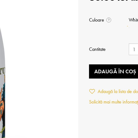
Culoare
Whit
?
Cantitate
ADAUGĂ ÎN COȘ
Adaugă la lista de do
Solicită mai multe informaț