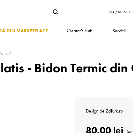
RO / RON lei
Ă DIN MARKETPLACE
Creator’s Hub
Servicii
atis
atis - Bidon Termic din 
Design de
ZaTurk.ro
80.00 lei