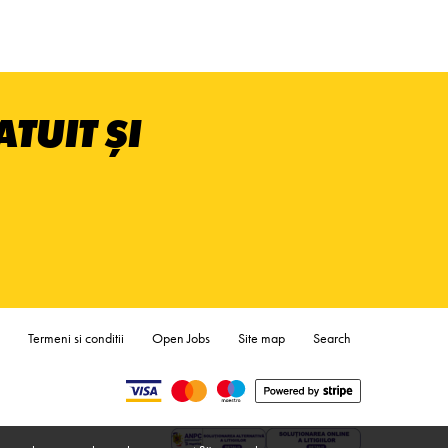
TUIT ȘI
Termeni si conditii
Open Jobs
Site map
Search