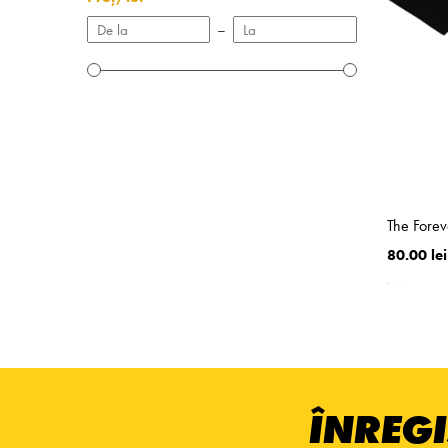
–
The Forev
80.00 lei
ÎNREGI