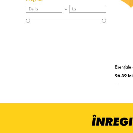
–
Esențiale
96.39 lei
ÎNREGI