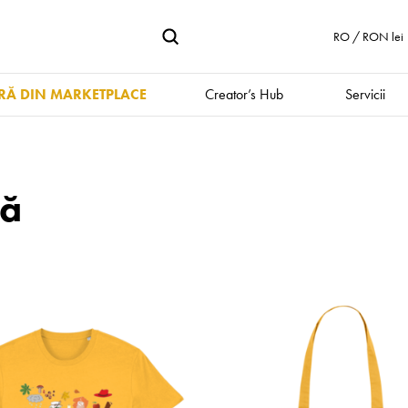
RO / RON lei
Ă DIN MARKETPLACE
Creator’s Hub
Servicii
nă