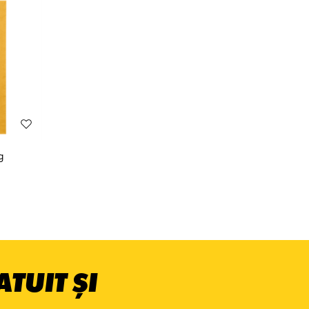
g
TUIT ȘI