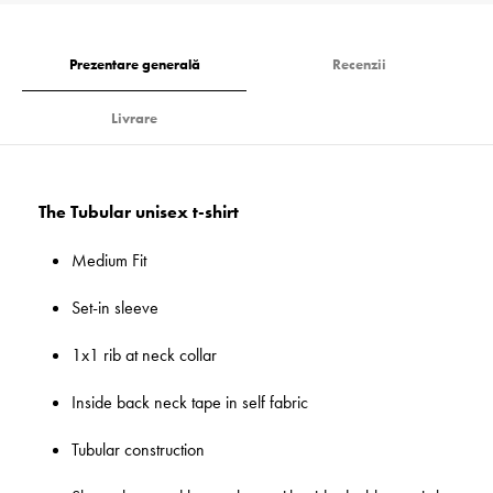
Prezentare generală
Recenzii
Livrare
The Tubular unisex t-shirt
Medium Fit
Set-in sleeve
1x1 rib at neck collar
Inside back neck tape in self fabric
Tubular construction