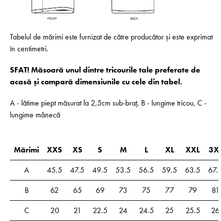
Tabelul de mărimi este furnizat de către producător și este exprimat
în centimetri.
SFAT! Măsoară unul dintre tricourile tale preferate de
acasă și compară dimensiunile cu cele din tabel.
A - lătime piept măsurat la 2,5cm sub-braț, B - lungime tricou, C -
lungime mânecă
Mărimi
XXS
XS
S
M
L
XL
XXL
3X
A
45.5
47.5
49.5
53.5
56.5
59.5
63.5
67.
B
62
65
69
73
75
77
79
81
C
20
21
22.5
24
24.5
25
25.5
26