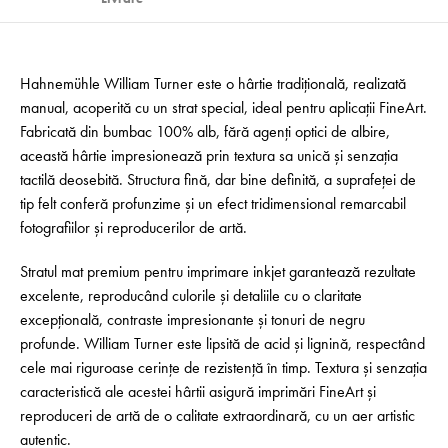
Hahnemühle William Turner este o hârtie tradițională, realizată
manual, acoperită cu un strat special, ideal pentru aplicații FineArt.
Fabricată din bumbac 100% alb, fără agenți optici de albire,
această hârtie impresionează prin textura sa unică și senzația
tactilă deosebită. Structura fină, dar bine definită, a suprafeței de
tip felt conferă profunzime și un efect tridimensional remarcabil
fotografiilor și reproducerilor de artă.
Stratul mat premium pentru imprimare inkjet garantează rezultate
excelente, reproducând culorile și detaliile cu o claritate
excepțională, contraste impresionante și tonuri de negru
profunde. William Turner este lipsită de acid și lignină, respectând
cele mai riguroase cerințe de rezistență în timp. Textura și senzația
caracteristică ale acestei hârtii asigură imprimări FineArt și
reproduceri de artă de o calitate extraordinară, cu un aer artistic
autentic.