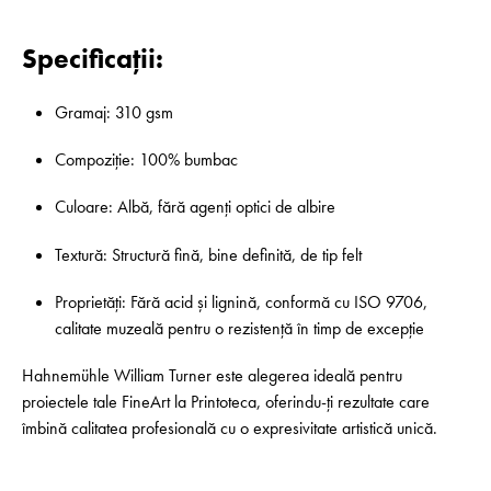
Specificații:
Gramaj: 310 gsm
Compoziție: 100% bumbac
Culoare: Albă, fără agenți optici de albire
Textură: Structură fină, bine definită, de tip felt
Proprietăți: Fără acid și lignină, conformă cu ISO 9706,
calitate muzeală pentru o rezistență în timp de excepție
Hahnemühle William Turner este alegerea ideală pentru
proiectele tale FineArt la Printoteca, oferindu-ți rezultate care
îmbină calitatea profesională cu o expresivitate artistică unică.