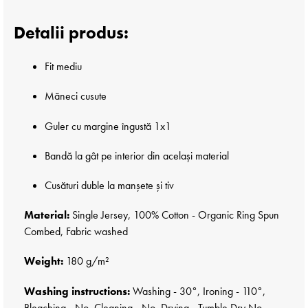
Detalii produs:
Fit mediu
Măneci cusute
Guler cu margine îngustă 1x1
Bandă la gât pe interior din același material
Cusături duble la manșete și tiv
Material:
Single Jersey, 100% Cotton - Organic Ring Spun
Combed, Fabric washed
Weight:
180 g/m²
Washing instructions:
Washing - 30°, Ironing - 110°,
Bleaching - No, Cleaning - No, Drying - Tumble Dry No