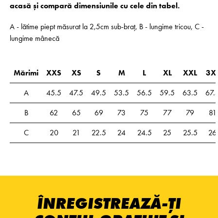
acasă și compară dimensiunile cu cele din tabel.
A - lătime piept măsurat la 2,5cm sub-braț, B - lungime tricou, C -
lungime mânecă
Mărimi
XXS
XS
S
M
L
XL
XXL
3X
A
45.5
47.5
49.5
53.5
56.5
59.5
63.5
67.
B
62
65
69
73
75
77
79
81
C
20
21
22.5
24
24.5
25
25.5
26
ÎNREGISTREAZĂ-ȚI