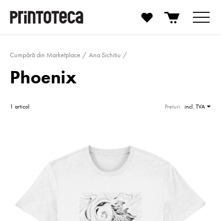
Cumpără din Marketplace
Ana Sichitiu
Phoenix
1 articol
Preturi:
incl. TVA