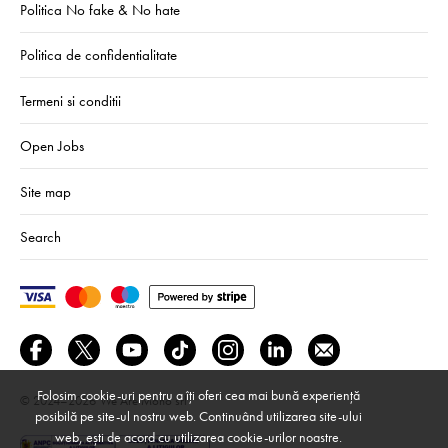
Politica No fake & No hate
Politica de confidentialitate
Termeni si conditii
Open Jobs
Site map
Search
Folosim cookie-uri pentru a îți oferi cea mai bună experiență
© 2024–2026
We Are Mono srl
posibilă pe site-ul nostru web. Continuând utilizarea site-ului
web, ești de acord cu utilizarea cookie-urilor noastre.