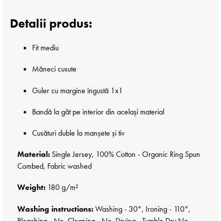
Detalii produs:
Fit mediu
Măneci cusute
Guler cu margine îngustă 1x1
Bandă la gât pe interior din același material
Cusături duble la manșete și tiv
Material:
Single Jersey, 100% Cotton - Organic Ring Spun
Combed, Fabric washed
Weight:
180 g/m²
Washing instructions:
Washing - 30°, Ironing - 110°,
Bleaching - No, Cleaning - No, Drying - Tumble Dry No