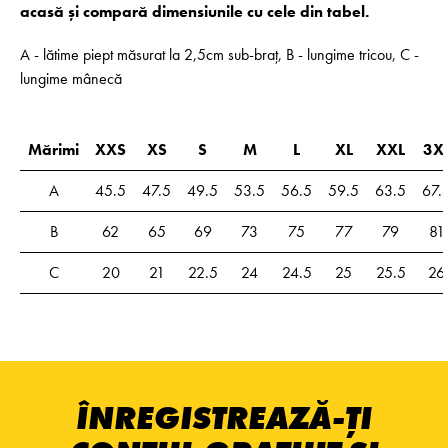
acasă și compară dimensiunile cu cele din tabel.
A - lătime piept măsurat la 2,5cm sub-braț, B - lungime tricou, C -
lungime mânecă
Mărimi
XXS
XS
S
M
L
XL
XXL
3X
A
45.5
47.5
49.5
53.5
56.5
59.5
63.5
67.
B
62
65
69
73
75
77
79
81
C
20
21
22.5
24
24.5
25
25.5
26
ÎNREGISTREAZĂ-ȚI