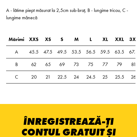
A - lătime piept măsurat la 2,5cm sub-braț, B - lungime tricou, C -
lungime mânecă
Mărimi
XXS
XS
S
M
L
XL
XXL
3X
A
45.5
47.5
49.5
53.5
56.5
59.5
63.5
67.
B
62
65
69
73
75
77
79
81
C
20
21
22.5
24
24.5
25
25.5
26
ÎNREGISTREAZĂ-ȚI
CONTUL GRATUIT ȘI