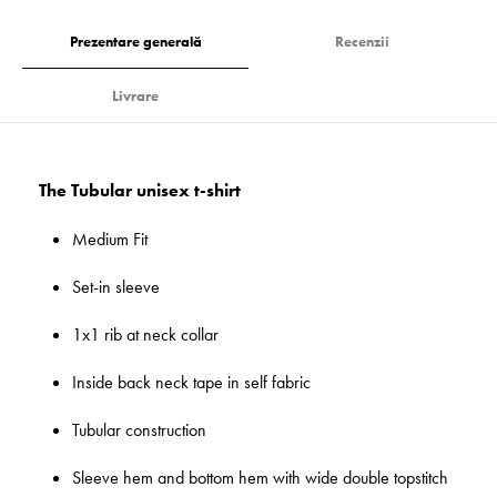
Prezentare generală
Recenzii
Livrare
The Tubular unisex t-shirt
Medium Fit
Set-in sleeve
1x1 rib at neck collar
Inside back neck tape in self fabric
Tubular construction
Sleeve hem and bottom hem with wide double topstitch