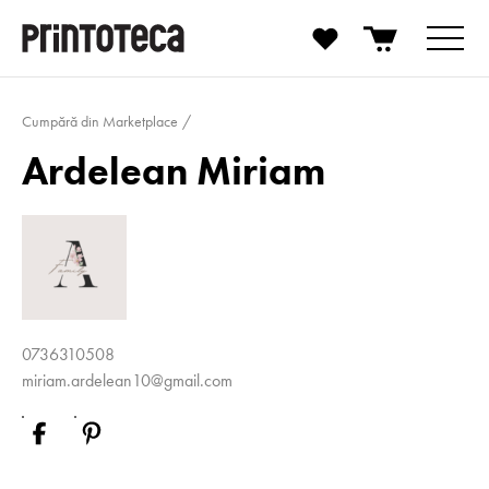
Cumpără din Marketplace
Ardelean Miriam
0736310508
miriam.ardelean10@gmail.com