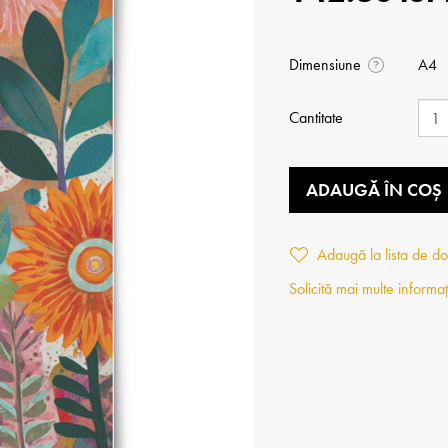
Dimensiune
A4
?
Cantitate
ADAUGĂ ÎN COȘ
Adaugă la lista de do
Solicită mai multe informaț