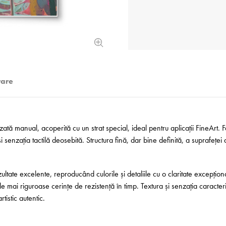
rare
zată manual, acoperită cu un strat special, ideal pentru aplicații FineArt.
 senzația tactilă deosebită. Structura fină, dar bine definită, a suprafeței 
ltate excelente, reproducând culorile și detaliile cu o claritate excepțio
e mai riguroase cerințe de rezistență în timp. Textura și senzația caracteri
tistic autentic.