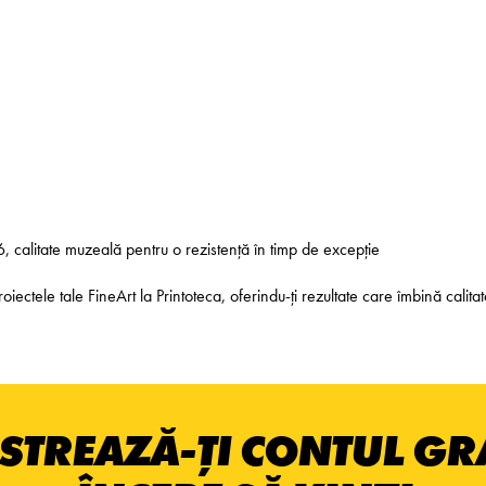
6, calitate muzeală pentru o rezistență în timp de excepție
tele tale FineArt la Printoteca, oferindu-ți rezultate care îmbină calitate
STREAZĂ-ȚI CONTUL GRA