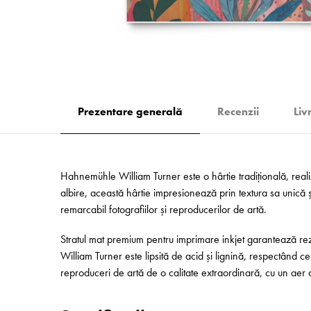
Prezentare generală
Recenzii
Liv
Hahnemühle William Turner este o hârtie tradițională, reali
albire, această hârtie impresionează prin textura sa unică și
remarcabil fotografiilor și reproducerilor de artă.
Stratul mat premium pentru imprimare inkjet garantează rezu
William Turner este lipsită de acid și lignină, respectând cel
reproduceri de artă de o calitate extraordinară, cu un aer ar