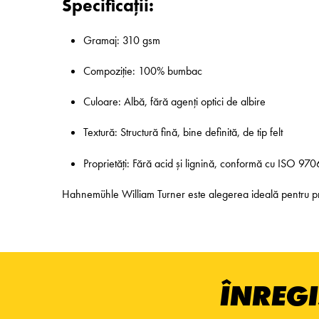
Specificații:
Gramaj: 310 gsm
Compoziție: 100% bumbac
Culoare: Albă, fără agenți optici de albire
Textură: Structură fină, bine definită, de tip felt
Proprietăți: Fără acid și lignină, conformă cu ISO 970
Hahnemühle William Turner este alegerea ideală pentru proiec
ÎNREGI