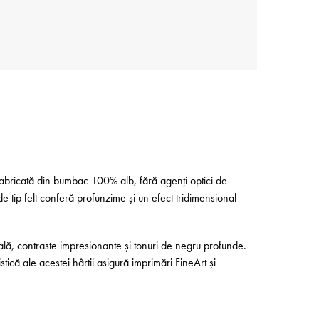
 Fabricată din bumbac 100% alb, fără agenți optici de
de tip felt conferă profunzime și un efect tridimensional
nală, contraste impresionante și tonuri de negru profunde.
stică ale acestei hârtii asigură imprimări FineArt și