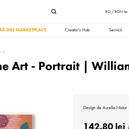
RO / RON lei
Ă DIN MARKETPLACE
Creator’s Hub
Servicii
y
ne Art - Portrait | Willi
Design de
Aurelia Nistor
142.80 lei