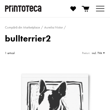
Cumpără din Marketplace
Aurelia Nistor
bullterrier2
1 articol
Preturi:
incl. TVA