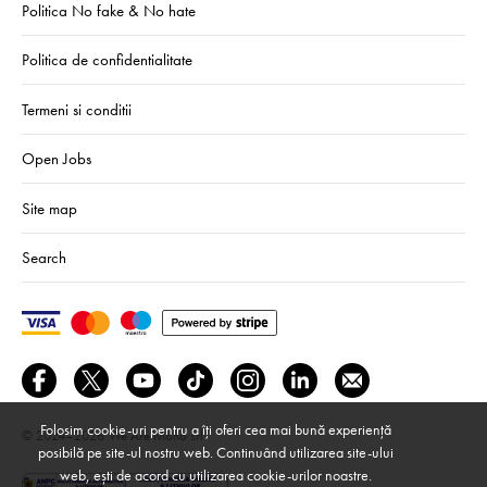
Politica No fake & No hate
Politica de confidentialitate
Termeni si conditii
Open Jobs
Site map
Search
Folosim cookie-uri pentru a îți oferi cea mai bună experiență
© 2024–2026
We Are Mono srl
posibilă pe site-ul nostru web. Continuând utilizarea site-ului
web, ești de acord cu utilizarea cookie-urilor noastre.