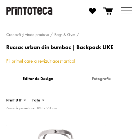
Creează și vinde produse
Bags & Gym
Rucsac urban din bumbac | Backpack LIKE
Fii primul care a revizuit acest articol
Editor de Design
Fotografie
Print DTF
Față
Zona de proiectare: 180 × 90 mm