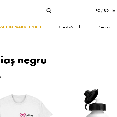
RO / RON lei
Ă DIN MARKETPLACE
Creator’s Hub
Servicii
iaș negru
e