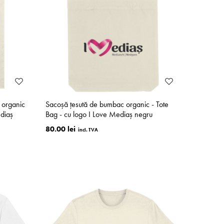
 organic
Sacoșă țesută de bumbac organic - Tote
ediaș
Bag - cu logo I Love Mediaș negru
80.00 lei