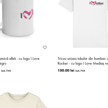
mică albă - cu logo I Love
Tricou unisex tubular din bumbac 
egru
Rocker - cu logo I Love Mediaș n
100.00 lei