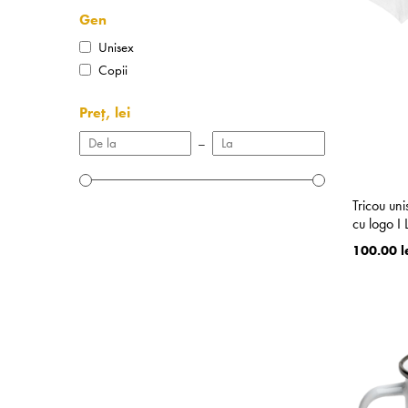
Gen
Unisex
Copii
Preț, lei
–
Tricou un
cu logo I
100.00 l