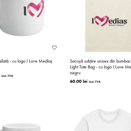
lată - cu logo I Love Mediaș
Sacoșă subțire unisex din bumbac
Light Tote Bag - cu logo I Love M
negru
60.00 lei