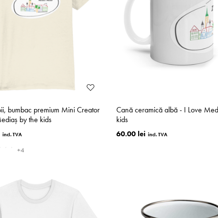
pii, bumbac premium Mini Creator
Cană ceramică albă - I Love Med
Mediaș by the kids
kids
60.00 lei
+4