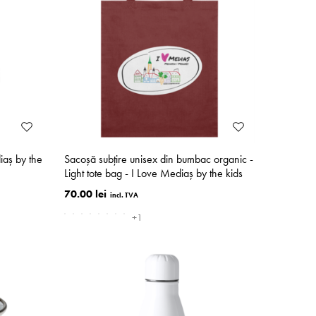
iaș by the
Sacoșă subțire unisex din bumbac organic -
Light tote bag - I Love Mediaș by the kids
70.00 lei
+1