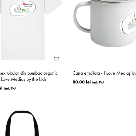
isex tubular din bumbac organic
Cană emailată - I Love Mediaș by
I Love Mediaș by the kids
80.00 lei
ei