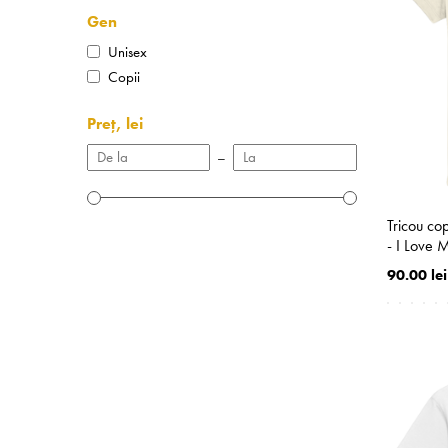
Gen
Unisex
Copii
Preț, lei
–
Tricou co
- I Love 
90.00 lei