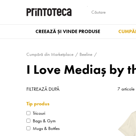
CREEAZĂ ȘI VINDE PRODUSE
CUMPĂR
Cumpără din Marketplace
Beeline
I Love Mediaș by t
FILTREAZĂ DUPĂ
7 articole
Tip produs
Tricouri
Bags & Gym
Mugs & Bottles