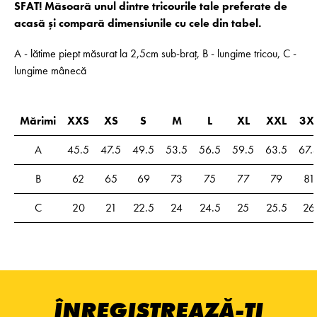
SFAT! Măsoară unul dintre tricourile tale preferate de
acasă și compară dimensiunile cu cele din tabel.
A - lătime piept măsurat la 2,5cm sub-braț, B - lungime tricou, C -
lungime mânecă
Mărimi
XXS
XS
S
M
L
XL
XXL
3X
A
45.5
47.5
49.5
53.5
56.5
59.5
63.5
67.
B
62
65
69
73
75
77
79
81
C
20
21
22.5
24
24.5
25
25.5
26
ÎNREGISTREAZĂ-ȚI