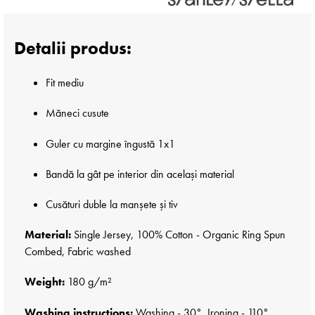
Detalii produs:
Fit mediu
Măneci cusute
Guler cu margine îngustă 1x1
Bandă la gât pe interior din același material
Cusături duble la manșete și tiv
Material:
Single Jersey, 100% Cotton - Organic Ring Spun
Combed, Fabric washed
Weight:
180 g/m²
Washing instructions:
Washing - 30°, Ironing - 110°,