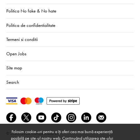
Politica No fake & No hate
Politica de confidentialitate
Termeni si conditii
Open Jobs
Site map
Search
Folosim cookie-uri pentru a îți oferi cea mai bună experiență
© 2024–2026
We Are Mono srl
posibilă pe site-ul nostru web. Continuând utilizarea site-ului