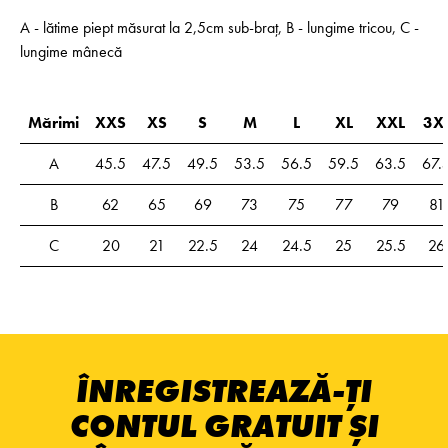
A - lătime piept măsurat la 2,5cm sub-braț, B - lungime tricou, C -
lungime mânecă
Mărimi
XXS
XS
S
M
L
XL
XXL
3X
A
45.5
47.5
49.5
53.5
56.5
59.5
63.5
67.
B
62
65
69
73
75
77
79
81
C
20
21
22.5
24
24.5
25
25.5
26
ÎNREGISTREAZĂ-ȚI
CONTUL GRATUIT ȘI