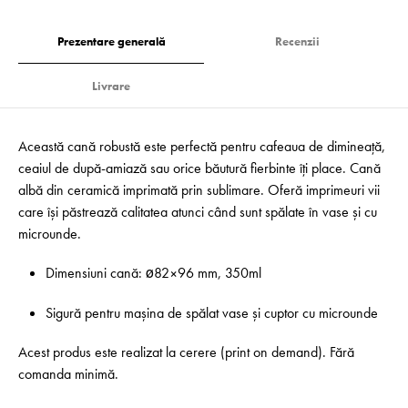
Prezentare generală
Recenzii
Livrare
Această cană robustă este perfectă pentru cafeaua de dimineață,
ceaiul de după-amiază sau orice băutură fierbinte îți place. Cană
albă din ceramică imprimată prin sublimare. Oferă imprimeuri vii
care își păstrează calitatea atunci când sunt spălate în vase și cu
microunde.
Dimensiuni cană: ø82×96 mm, 350ml
Sigură pentru mașina de spălat vase și cuptor cu microunde
Acest produs este realizat la cerere (print on demand). Fără
comanda minimă.