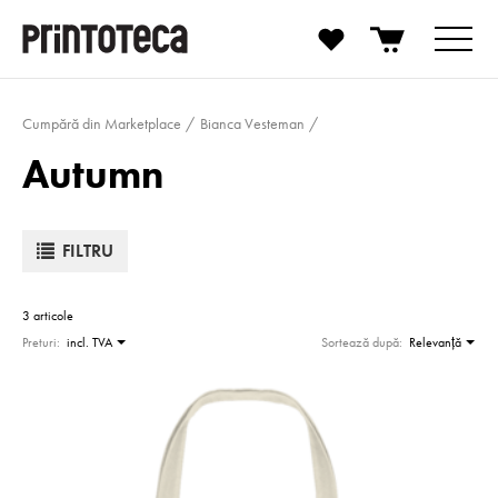
Cumpără din Marketplace
Bianca Vesteman
Autumn
FILTRU
3 articole
Preturi:
incl. TVA
Sortează după:
Relevanţă