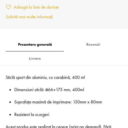
Adaugă la lista de dorințe
Solicită mai multe informații
Prezentare generală
Recenzii
Livrare
Sticlă sport din aluminiu, cu carabină, 400 ml
Dimensiuni sticlă: ø66×175 mm, 400ml
Suprafața maximă de imprimare: 150mm x 80mm
Rezistent la scurgeri
Acest produs este realizat la cerere (print on demand). Fără