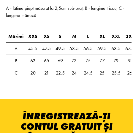
A - lătime piept măsurat la 2,5cm sub-braț, B - lungime tricou, C -
lungime mânecă
Mărimi
XXS
XS
S
M
L
XL
XXL
3X
A
45.5
47.5
49.5
53.5
56.5
59.5
63.5
67.
B
62
65
69
73
75
77
79
81
C
20
21
22.5
24
24.5
25
25.5
26
ÎNREGISTREAZĂ-ȚI
CONTUL GRATUIT ȘI