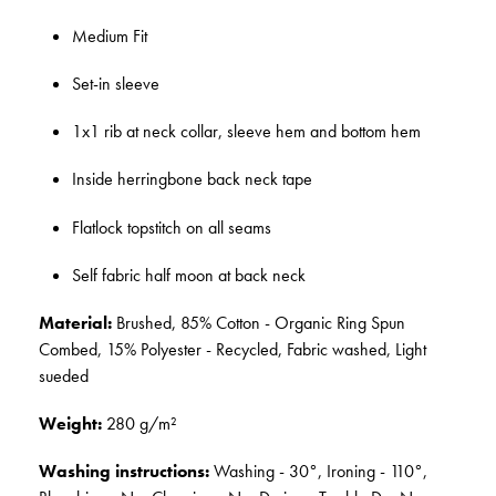
Medium Fit
Set-in sleeve
1x1 rib at neck collar, sleeve hem and bottom hem
Inside herringbone back neck tape
Flatlock topstitch on all seams
Self fabric half moon at back neck
Material:
Brushed, 85% Cotton - Organic Ring Spun
Combed, 15% Polyester - Recycled, Fabric washed, Light
sueded
Weight:
280 g/m²
Washing instructions:
Washing - 30°, Ironing - 110°,