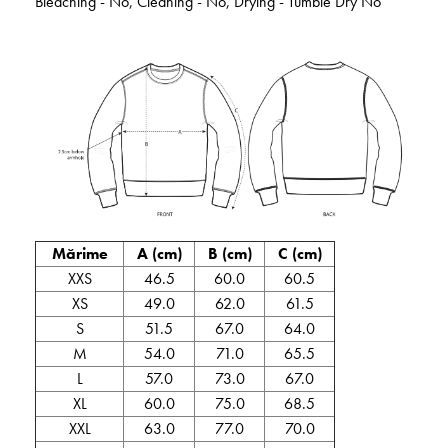
Bleaching - No, Cleaning - No, Drying - Tumble Dry No
Mărime
A (cm)
B (cm)
C (cm)
XXS
46.5
60.0
60.5
XS
49.0
62.0
61.5
S
51.5
67.0
64.0
M
54.0
71.0
65.5
L
57.0
73.0
67.0
XL
60.0
75.0
68.5
XXL
63.0
77.0
70.0