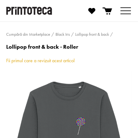
Cumpără din Marketplace
Black Iris
Lollipop front & back
Lollipop front & back - Roller
Fii primul care a revizuit acest articol