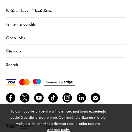
Politica de confidentialitate
Termeni si conditii
Open Jobs
Site map
Search
Folosim cookie-uri pentru a îți oferi cea mai bună experiență
© 2024–2026
We Are Mono srl
posibilă pe site-ul nostru web. Continuând utilizarea site-ului
web, ești de acord cu utilizarea cookie-urilor noastre.
Află mai multe