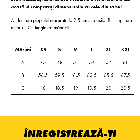
acasă și comparați dimensiunile cu cele din tabel.
A - lățimea pieptului măsurată la 2,5 cm sub axilă, B - lungimea
tricoului, C - lungimea mânecii
Mărimi
XS
S
M
L
XL
XXL
A
45
48
51
54
57
61
B
56.5
59.5
61.5
63.5
65.5
67.5
C
18
18.5
19
19.5
20
20.5
ÎNREGISTREAZĂ-ȚI