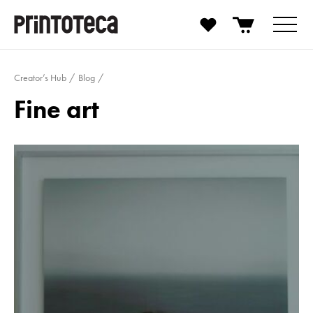
Creator’s Hub
Blog
Fine art