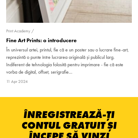
Print Academy
Fine Art Prints: o introducere
În universul artei, printul, fie că e un poster sau o lucrare fine-art,
reprezintă o punte între lucrarea originală și publicul larg.
Indiferent de tehnologia folosită pentru imprimare - fie că este
vorba de digital, offset, serigrafie…
11 Apr 2024
ÎNREGISTREAZĂ-ȚI
CONTUL GRATUIT ȘI
ÎNCEPE SĂ VINZI