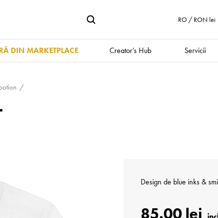
RO / RON lei
Ă DIN MARKETPLACE
Creator’s Hub
Servicii
potion
r
Design de
blue inks & sm
85.00 lei