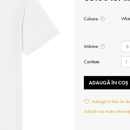
Culoare
Whit
?
Mărime
?
Cantitate
ADAUGĂ ÎN COȘ
Adaugă la lista de do
Solicită mai multe informaț