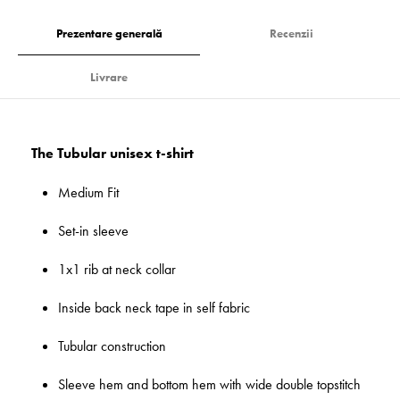
Prezentare generală
Recenzii
Livrare
The Tubular unisex t-shirt
Medium Fit
Set-in sleeve
1x1 rib at neck collar
Inside back neck tape in self fabric
Tubular construction
Sleeve hem and bottom hem with wide double topstitch