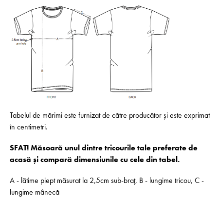
Tabelul de mărimi este furnizat de către producător și este exprimat
în centimetri.
SFAT! Măsoară unul dintre tricourile tale preferate de
acasă și compară dimensiunile cu cele din tabel.
A - lătime piept măsurat la 2,5cm sub-braț, B - lungime tricou, C -
lungime mânecă