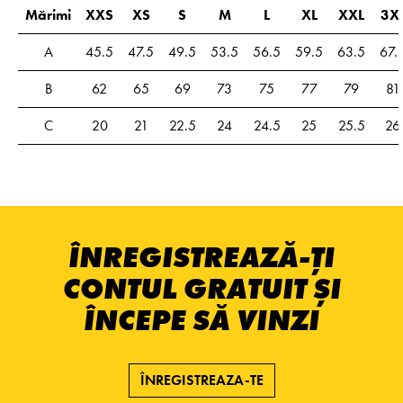
Mărimi
XXS
XS
S
M
L
XL
XXL
3X
A
45.5
47.5
49.5
53.5
56.5
59.5
63.5
67.
B
62
65
69
73
75
77
79
81
C
20
21
22.5
24
24.5
25
25.5
26
ÎNREGISTREAZĂ-ȚI
CONTUL GRATUIT ȘI
ÎNCEPE SĂ VINZI
ÎNREGISTREAZA-TE