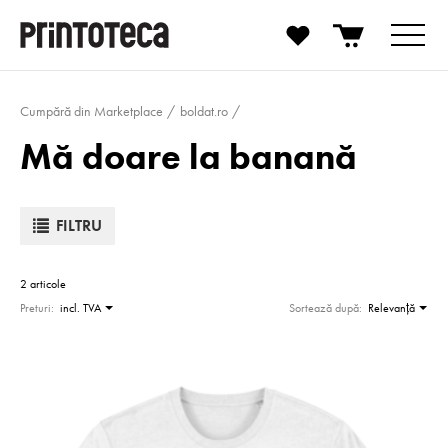
Cumpără din Marketplace
boldat.ro
Mă doare la banană
FILTRU
2 articole
Preturi:
incl. TVA
Sortează după:
Relevanţă